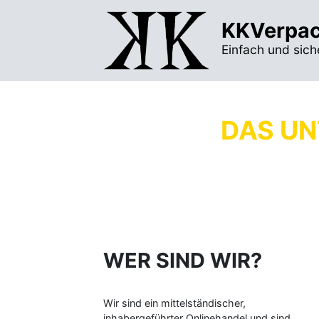
KKVerpac
Einfach und sich
DAS U
WER SIND WIR?
Wir sind ein mittelständischer,
inhabergeführter Onlinehandel und sind